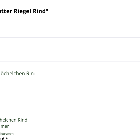
tter Riegel Rind"
chelchen Rind
Eimer
ilogramm
 € *