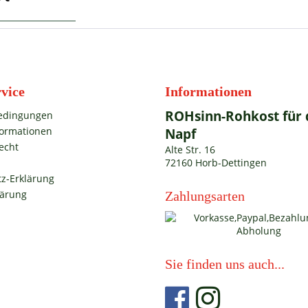
vice
Informationen
ROHsinn-Rohkost für 
edingungen
formationen
Napf
echt
Alte Str. 16
72160 Horb-Dettingen
z-Erklärung
lärung
Zahlungsarten
m
Sie finden uns auch...