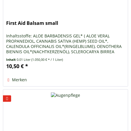
First Aid Balsam small
Inhaltsstoffe: ALOE BARBADENSIS GEL* ( ALOE VERA),
PROPANEDIOL, CANNABIS SATIVA (HEMP) SEED OIL*,
CALENDULA OFFICINALIS OIL*(RINGELBLUME), OENOTHERA
BIENNIS OIL*(NACHTKERZENÖL), SCLEROCARYA BIRREA
(MARULA) OIL*, MEL (HONIG), LAURYL...
Inhalt
0.01 Liter
(1.050,00 € * / 1 Liter)
10,50 € *
Merken