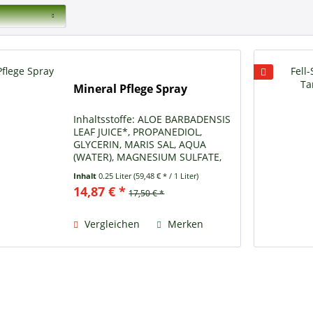
Mineral Pflege Spray
Inhaltsstoffe: ALOE BARBADENSIS
LEAF JUICE*, PROPANEDIOL,
GLYCERIN, MARIS SAL, AQUA
(WATER), MAGNESIUM SULFATE,
HAMAMELIS VIRGINIANA
Inhalt
0.25 Liter
(59,48 € * / 1 Liter)
BARK/LEAF/TWIG EXTRACT*,
14,87 € *
17,50 € *
PYRUS CYDONIA SEED EXTRACT,
PHENETHYL ALCOHOL, CITRIC
ACID, SODIUM HYDROXIDE *...
Vergleichen
Merken