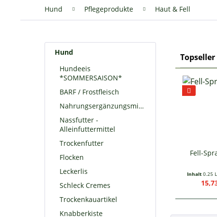
Hund
Pflegeprodukte
Haut & Fell
Hund
Topseller
Hundeeis
*SOMMERSAISON*
BARF / Frostfleisch
Nahrungsergänzungsmittel
Nassfutter -
Alleinfuttermittel
Trockenfutter
Fell-Spr
Flocken
Leckerlis
Inhalt
0.25 L
15,73
Schleck Cremes
Trockenkauartikel
Knabberkiste