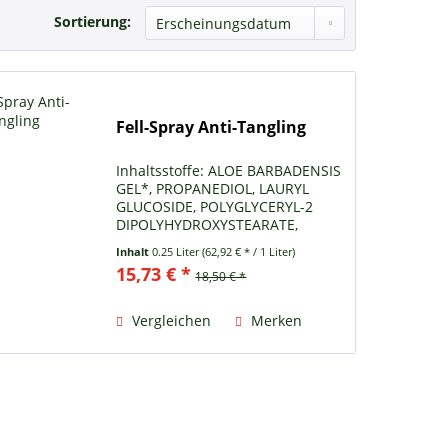
Sortierung:
Fell-Spray Anti-Tangling
Inhaltsstoffe: ALOE BARBADENSIS
GEL*, PROPANEDIOL, LAURYL
GLUCOSIDE, POLYGLYCERYL-2
DIPOLYHYDROXYSTEARATE,
GLYCERIN, XANTHAN GUM,
Inhalt
0.25 Liter
(62,92 € * / 1 Liter)
COCOS NUCIFERA OIL*,
15,73 € *
18,50 € *
SIMMONDSIA CHINENSIS OIL*,
MACADAMIA TERNIFOLIA SEED
OIL*, CAPRYLIC/CAPRIC...
Vergleichen
Merken