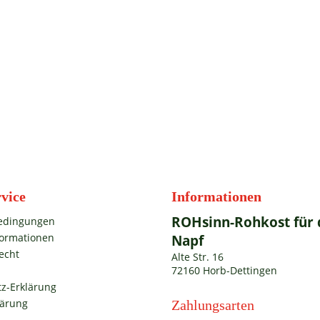
vice
Informationen
ROHsinn-Rohkost für 
edingungen
formationen
Napf
echt
Alte Str. 16
72160 Horb-Dettingen
z-Erklärung
lärung
Zahlungsarten
m