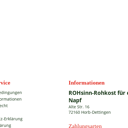
vice
Informationen
ROHsinn-Rohkost für 
edingungen
formationen
Napf
echt
Alte Str. 16
72160 Horb-Dettingen
z-Erklärung
lärung
Zahlungsarten