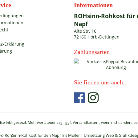
vice
Informationen
ROHsinn-Rohkost für 
edingungen
formationen
Napf
echt
Alte Str. 16
72160 Horb-Dettingen
z-Erklärung
lärung
Zahlungsarten
m
Sie finden uns auch...
eise inkl. gesetzl. Mehrwertsteuer zzgl.
ggf. Versandkosten
, wenn nicht anders b
 © RohSinn-Rohkost für den Napf Iris Müller | Umsetzung Web & Grafikdesi