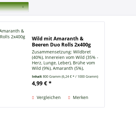
Wild mit Amaranth &
Beeren Duo Rolls 2x400g
Zusammensetzung: Wildbret
(40%), Innereien vom Wild (35% -
Herz, Lunge, Leber), Brühe vom
Wild (9%), Amaranth (5%),
Steckrübe (3%), Waldbeeren (3%),
Inhalt
800 Gramm
(6,24 € * / 1000 Gramm)
Fenchel (2%), Kräuter (Hagebutte,
4,99 € *
Weißdorn), Hanfsamenöl,
Eierschalenpulver als...
Vergleichen
Merken