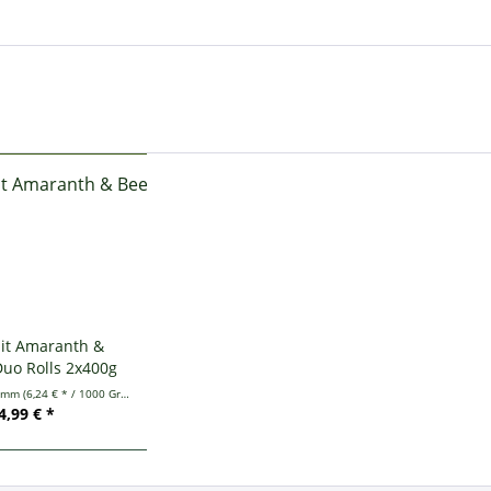
it Amaranth &
uo Rolls 2x400g
ramm
(6,24 € * / 1000 Gramm)
4,99 € *