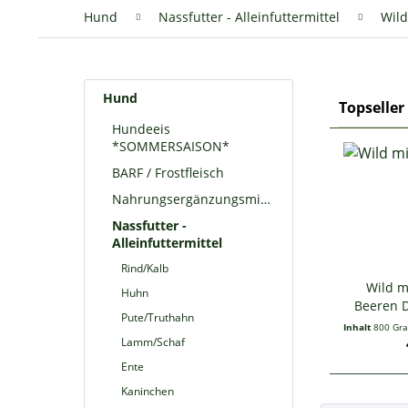
Hund
Nassfutter - Alleinfuttermittel
Wild
Hund
Topseller
Hundeeis
*SOMMERSAISON*
BARF / Frostfleisch
Nahrungsergänzungsmittel
Nassfutter -
Alleinfuttermittel
Rind/Kalb
Wild m
Huhn
Beeren D
Pute/Truthahn
Inhalt
800 G
Lamm/Schaf
Ente
Kaninchen