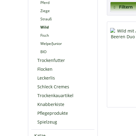
Pferd
Filtern
Ziege
Strauß
Wild
Fisch
Welpe/Junior
BIO
Trockenfutter
Flocken
Leckerlis
Schleck Cremes
Trockenkauartikel
Knabberkiste
Pflegeprodukte
Spielzeug
Katze